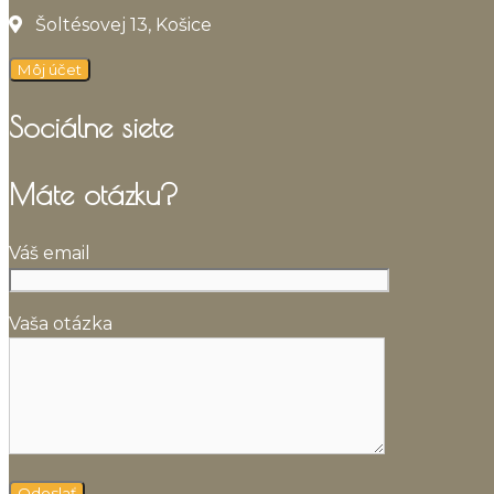
Šoltésovej 13, Košice
Môj účet
Sociálne siete
Máte otázku?
Váš email
Vaša otázka