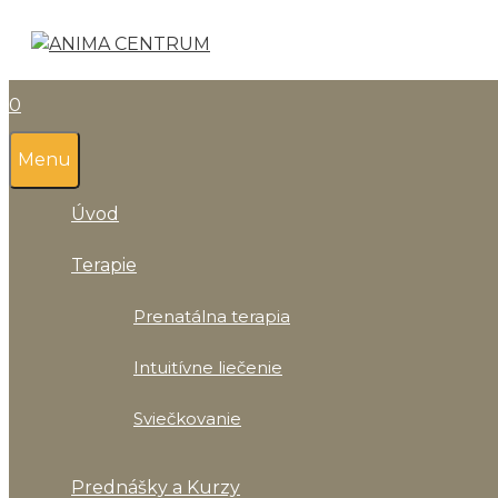
Preskočiť
na
obsah
0
Menu
Úvod
Terapie
Prenatálna terapia
Intuitívne liečenie
Sviečkovanie
Prednášky a Kurzy