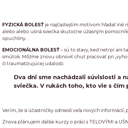
FYZICKÁ BOLESŤ
je najčastejším motívom hľadať iné r
alebo alebo ušná sviečka skutočne úžasným pomocníkom
opuchliny…
EMOCIONÁLNA BOLESŤ
– sú to stavy, keď netrpí ani t
smútok. Môžme znovu obnoviť chuť pracovať pri „vyhore
či traumatizujúcej udalosti.
Dva dni sme nachádzali súvislosti a 
sviečka. V rukách toho, kto vie s čím
Verím, že si účastníčky odniesli veľa nových informácií
Znova plánujem ďalšie kurzy o práci s TELOVÝMI a UŠ