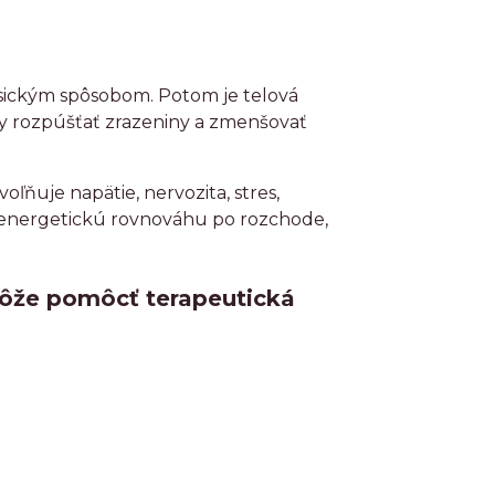
lasickým spôsobom. Potom je telová
ly rozpúšťať zrazeniny a zmenšovať
voľňuje napätie, nervozita, stres,
iť energetickú rovnováhu po rozchode,
 môže pomôcť terapeutická