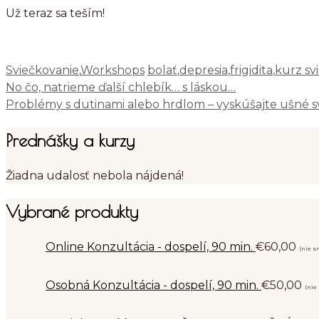
Už teraz sa teším!
Kategórie
Značky
Sviečkovanie
,
Workshops
bolať
,
depresia
,
frigidita
,
kurz sv
No čo, natrieme ďalší chlebík… s láskou…
Problémy s dutinami alebo hrdlom – vyskúšajte ušné s
Prednášky a kurzy
Žiadna udalosť nebola nájdená!
Vybrané produkty
Online Konzultácia - dospelí, 90 min.
€
60,00
(nie 
Osobná Konzultácia - dospelí, 90 min.
€
50,00
(nie