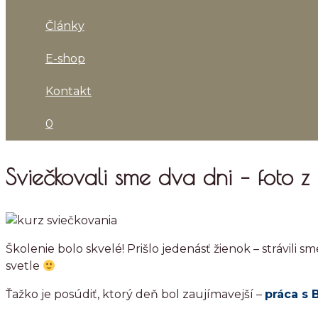
Články
E-shop
Kontakt
0
Sviečkovali sme dva dni – foto 
Školenie bolo skvelé! Prišlo jedenásť žienok – strávili s
svetle
Ťažko je posúdiť, ktorý deň bol zaujímavejší –
práca s