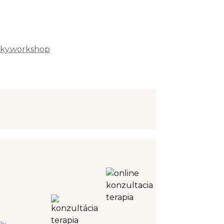
čky
,
workshop