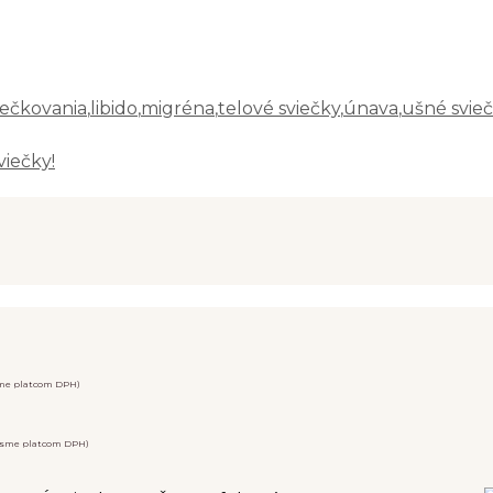
iečkovania
,
libido
,
migréna
,
telové sviečky
,
únava
,
ušné svie
viečky!
sme platcom DPH)
 sme platcom DPH)