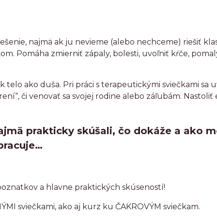
iešenie, najmä ak ju nevieme (alebo nechceme) riešiť k
. Pomáha zmierniť zápaly, bolesti, uvoľniť kŕče, poma
ak telo ako duša. Pri práci s terapeutickými sviečkami sa u
ní“, či venovať sa svojej rodine alebo záľubám. Nastol
najmä prakticky skúšali, čo dokáže a ako
 pracuje…
, poznatkov a hlavne praktických skúseností!
NÝMI sviečkami, ako aj kurz ku ČAKROVÝM sviečkam.