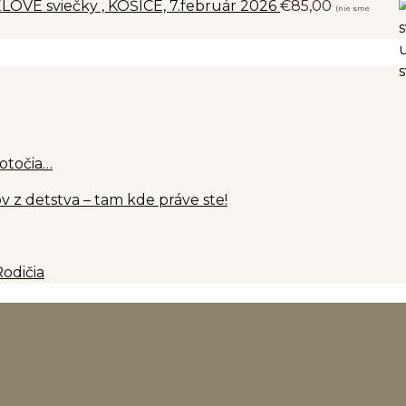
LOVÉ sviečky , KOŠICE, 7.február 2026
€
85,00
(nie sme
 otočia…
 z detstva – tam kde práve ste!
Rodičia