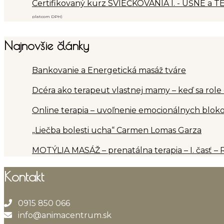
Certifikovaný kurz SVIEČKOVANIA I. - UŠNÉ a TE
platcom DPH)
Najnovšie články
Bankovanie a Energetická masáž tváre
Dcéra ako terapeut vlastnej mamy – keď sa role
Online terapia – uvoľnenie emocionálnych blokov
„Liečba bolesti ucha“ Carmen Lomas Garza
MOTÝLIA MASÁŽ – prenatálna terapia – I. časť – 
Kontakt
0915 850 066
info@animacentrum.sk