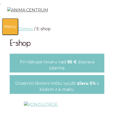
Preskočiť
na
obsah
0
Menu
Domov
/ E-shop
E-shop
Pri nákupe tovaru nad
85 €
doprava
zdarma.
Účastníci školení môžu využiť
zľavu 5%
s
kódom z e-mailu.