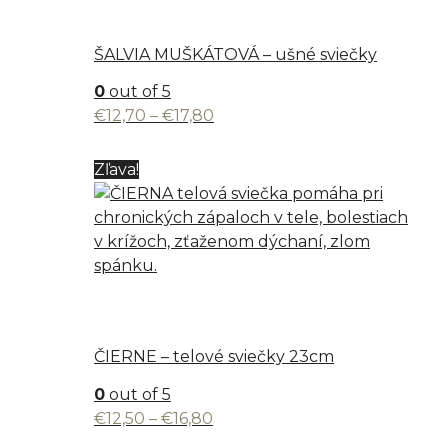
ŠALVIA MUŠKÁTOVÁ – ušné sviečky
0
out of 5
Price
€
12,70
–
€
17,80
range:
€12,70
Zľava!
through
€17,80
ČIERNE – telové sviečky 23cm
0
out of 5
Price
€
12,50
–
€
16,80
range: