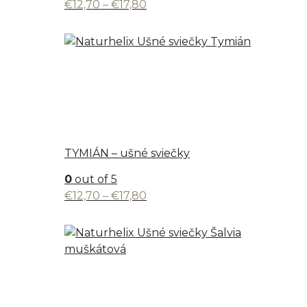
Price
€
12,70
–
€
17,80
range:
€12,70
through
€17,80
TYMIÁN – ušné sviečky
0
out of 5
Price
€
12,70
–
€
17,80
range:
€12,70
through
€17,80