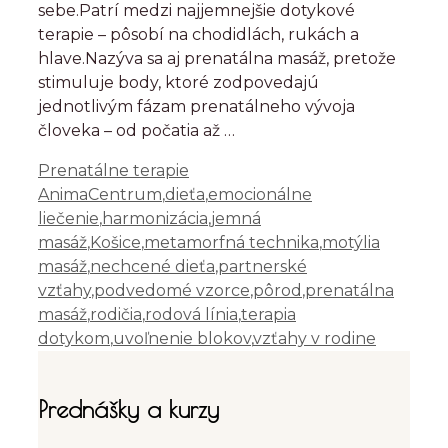
sebe.Patrí medzi najjemnejšie dotykové
terapie – pôsobí na chodidlách, rukách a
hlave.Nazýva sa aj prenatálna masáž, pretože
stimuluje body, ktoré zodpovedajú
jednotlivým fázam prenatálneho vývoja
človeka – od počatia až …
Kategórie
Značky
Prenatálne terapie
AnimaCentrum
,
dieťa
,
emocionálne
liečenie
,
harmonizácia
,
jemná
masáž
,
Košice
,
metamorfná technika
,
motýlia
masáž
,
nechcené dieťa
,
partnerské
vzťahy
,
podvedomé vzorce
,
pôrod
,
prenatálna
masáž
,
rodičia
,
rodová línia
,
terapia
dotykom
,
uvoľnenie blokov
,
vzťahy v rodine
Prednášky a kurzy