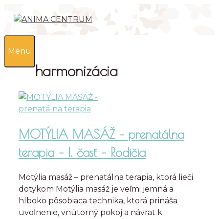
Preskočiť
na
obsah
0
Menu
harmonizácia
MOTÝLIA MASÁŽ – prenatálna
terapia – I. časť – Rodičia
Motýlia masáž – prenatálna terapia, ktorá lieči
dotykom Motýlia masáž je veľmi jemná a
hlboko pôsobiaca technika, ktorá prináša
uvoľnenie, vnútorný pokoj a návrat k