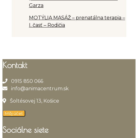
Garza
MOTÝLIA MASÁŽ – prenatálna terapia –
I. časť – Rodičia
Kontakt
0915 850 066
info@animacentrum.sk
Šoltésovej 13, Košice
Môj účet
Sociálne siete