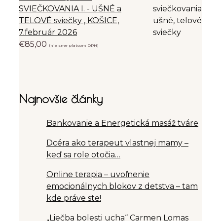
SVIEČKOVANIA I. - UŠNÉ a
TELOVÉ sviečky , KOŠICE,
7.február 2026
€
85,00
(nie sme platcom DPH)
Najnovšie články
Bankovanie a Energetická masáž tváre
Dcéra ako terapeut vlastnej mamy –
keď sa role otočia…
Online terapia – uvoľnenie
emocionálnych blokov z detstva – tam
kde práve ste!
„Liečba bolesti ucha“ Carmen Lomas