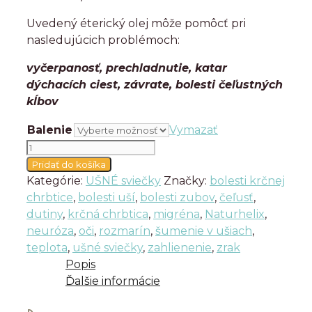
Uvedený éterický olej môže pomôcť pri
nasledujúcich problémoch:
vyčerpanosť, prechladnutie, katar
dýchacích ciest, závrate, bolesti čeľustných
kĺbov
Balenie
Vymazať
množstvo
ROZMARÍN
Pridať do košíka
-
Kategórie:
UŠNÉ sviečky
Značky:
bolesti krčnej
ušné
chrbtice
,
bolesti uší
,
bolesti zubov
,
čeľusť
,
sviečky
dutiny
,
krčná chrbtica
,
migréna
,
Naturhelix
,
neuróza
,
oči
,
rozmarín
,
šumenie v ušiach
,
teplota
,
ušné sviečky
,
zahlienenie
,
zrak
Popis
Ďalšie informácie