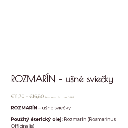
ROZMARÍN – ušné sviečky
Price
€
11,70
–
€
16,80
(nie sme platcom DPH)
range:
ROZMARÍN
– ušné sviečky
€11,70
through
Použitý éterický olej:
Rozmarín (Rosmarinus
€16,80
Officinalis)