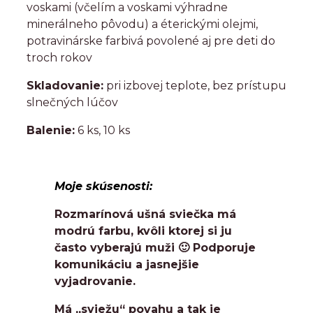
voskami (včelím a voskami výhradne
minerálneho pôvodu) a éterickými olejmi,
potravinárske farbivá povolené aj pre deti do
troch rokov
Skladovanie:
pri izbovej teplote, bez prístupu
slnečných lúčov
Balenie:
6 ks, 10 ks
Moje skúsenosti:
Rozmarínová ušná sviečka má
modrú farbu, kvôli ktorej si ju
často vyberajú muži 🙂 Podporuje
komunikáciu a jasnejšie
vyjadrovanie.
Má „sviežu“ povahu a tak je