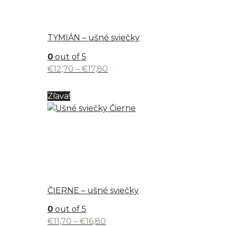
TYMIÁN – ušné sviečky
0
out of 5
Price
€
12,70
–
€
17,80
range:
€12,70
Zľava!
through
€17,80
ČIERNE – ušné sviečky
0
out of 5
Price
€
11,70
–
€
16,80