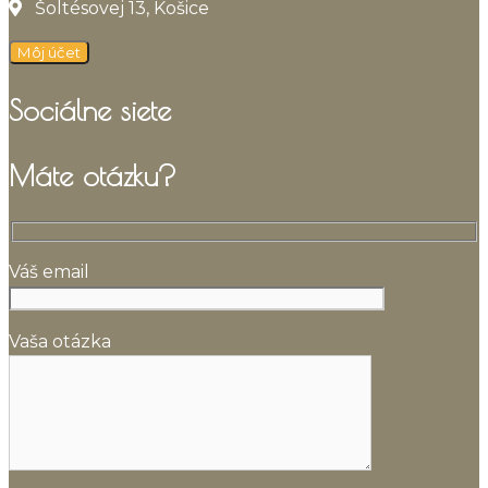
Šoltésovej 13, Košice
Môj účet
Sociálne siete
Máte otázku?
Váš email
Vaša otázka