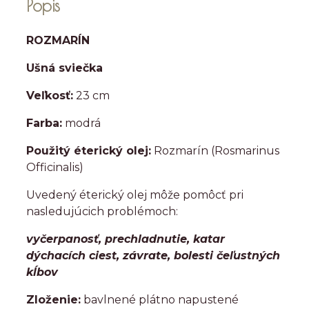
Popis
ROZMARÍN
Ušná sviečka
Veľkosť:
23 cm
Farba:
modrá
Použitý éterický olej:
Rozmarín (Rosmarinus
Officinalis)
Uvedený éterický olej môže pomôcť pri
nasledujúcich problémoch:
vyčerpanosť, prechladnutie, katar
dýchacích ciest, závrate, bolesti čeľustných
kĺbov
Zloženie:
bavlnené plátno napustené