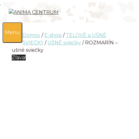
Preskočiť
na
obsah
0
Menu
Domov
/
E-shop
/
TELOVÉ a UŠNÉ
SVIEČKY
/
UŠNÉ sviečky
/ ROZMARÍN –
ušné sviečky
Zľava!