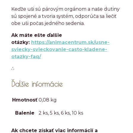
Keďže uši sú párovým orgánom a naše dutiny
sú spojené a tvoria systém, odporúča sa liečiť
obe uši počas jedného sedenia.
Ak máte ešte ďalšie
otázky:
https://animacentrum.sk/usne-
sviecky-svieckovanie-casto-kladene-
otazky-faq/
∴
Ďalšie informácie
Hmotnosť
0,08 kg
Balenie
2 ks, 5 ks, 6 ks, 10 ks
Ak chcete získať viac informácií a