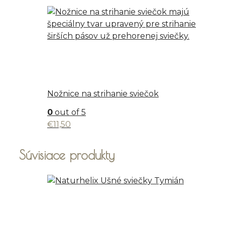
Nožnice na strihanie sviečok
0
out of 5
€
11,50
Súvisiace produkty