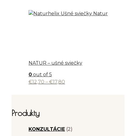
range:
€11,70
through
€16,80
NATUR – ušné sviečky
0
out of 5
Price
€
12,70
–
€
17,80
range:
€12,70
through
€17,80
Produkty
KONZULTÁCIE
(2)