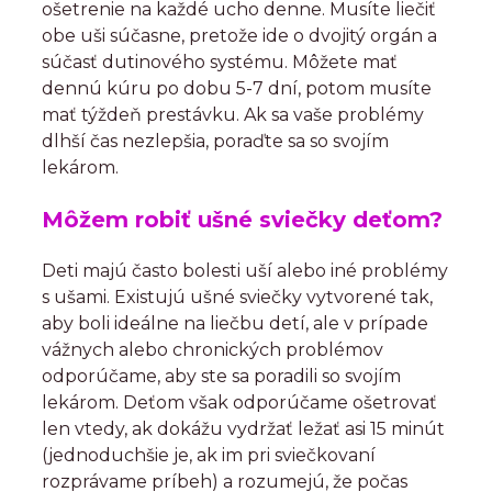
ošetrenie na každé ucho denne. Musíte liečiť
obe uši súčasne, pretože ide o dvojitý orgán a
súčasť dutinového systému. Môžete mať
dennú kúru po dobu 5-7 dní, potom musíte
mať týždeň prestávku. Ak sa vaše problémy
dlhší čas nezlepšia, poraďte sa so svojím
lekárom.
Môžem robiť ušné sviečky deťom?
Deti majú často bolesti uší alebo iné problémy
s ušami. Existujú ušné sviečky vytvorené tak,
aby boli ideálne na liečbu detí, ale v prípade
vážnych alebo chronických problémov
odporúčame, aby ste sa poradili so svojím
lekárom. Deťom však odporúčame ošetrovať
len vtedy, ak dokážu vydržať ležať asi 15 minút
(jednoduchšie je, ak im pri sviečkovaní
rozprávame príbeh) a rozumejú, že počas