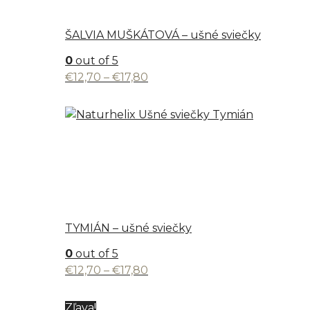
ŠALVIA MUŠKÁTOVÁ – ušné sviečky
0
out of 5
Price
€
12,70
–
€
17,80
range:
€12,70
through
€17,80
TYMIÁN – ušné sviečky
0
out of 5
Price
€
12,70
–
€
17,80
range:
€12,70
Zľava!