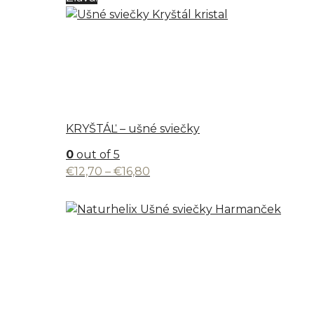
through
€17,80
KRYŠTÁĽ – ušné sviečky
0
out of 5
Price
€
12,70
–
€
16,80
range:
€12,70
through
€16,80