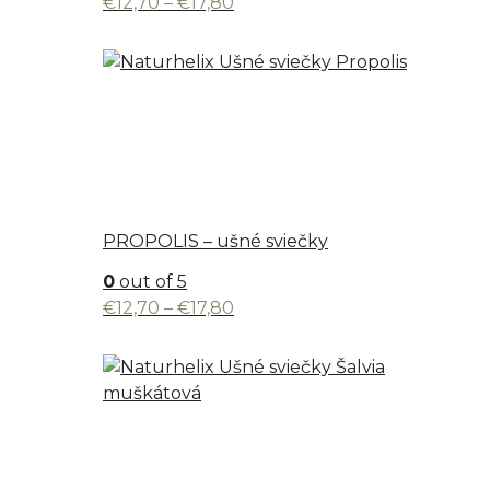
Price
€
12,70
–
€
17,80
range:
€12,70
through
€17,80
PROPOLIS – ušné sviečky
0
out of 5
Price
€
12,70
–
€
17,80
range:
€12,70
through
€17,80