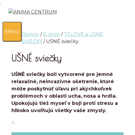
Preskočiť
na
obsah
0
Menu
Domov
/
E-shop
/
TELOVÉ a UŠNÉ
SVIEČKY
/ UŠNÉ sviečky
UŠNÉ sviečky
UŠNÉ sviečky boli vytvorené pre jemné
relaxačné, neinvazívne ošetrenie, ktoré
môže poskytnúť úľavu pri akýchkoľvek
problémoch v oblasti ucha, nosa a hrdla.
Upokojujú tiež myseľ v boji proti stresu a
hlboko uvoľňujú všetky vaše zmysly.
∴