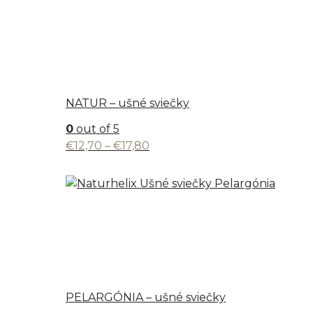
through
€16,80
NATUR – ušné sviečky
0
out of 5
Price
€
12,70
–
€
17,80
range:
€12,70
through
€17,80
PELARGÓNIA – ušné sviečky