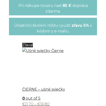
Pri nákupe tovaru nad
85 €
doprava
zdarma.
Účastníci školení môžu využiť
zľavu 5%
s
kódom z e-mailu.
Zľava!
ČIERNE – ušné sviečky
0
out of 5
Price
€
11,70
–
€
16,80