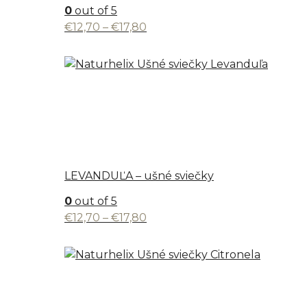
0
out of 5
Price
€
12,70
–
€
17,80
range:
€12,70
through
€17,80
LEVANDUĽA – ušné sviečky
0
out of 5
Price
€
12,70
–
€
17,80
range:
€12,70
through
€17,80