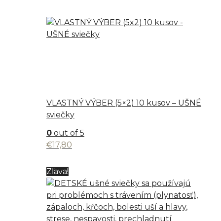
range:
€11,70
through
€16,80
VLASTNÝ VÝBER (5×2) 10 kusov – UŠNÉ
sviečky
0
out of 5
€
17,80
Zľava!