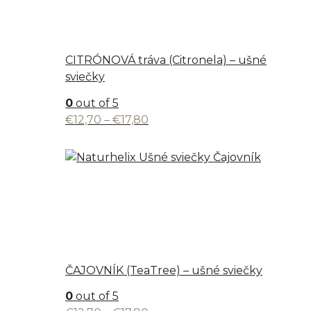
CITRÓNOVÁ tráva (Citronela) – ušné
sviečky
0
out of 5
Price
€
12,70
–
€
17,80
range:
€12,70
through
€17,80
ČAJOVNÍK (TeaTree) – ušné sviečky
0
out of 5