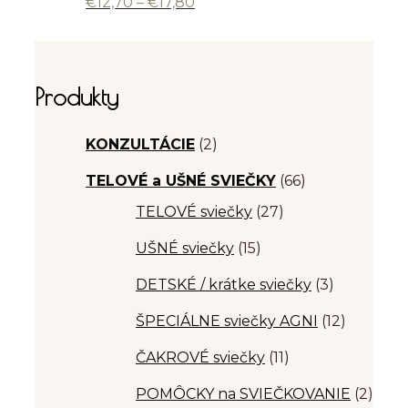
Price
€
12,70
–
€
17,80
range:
€12,70
through
€17,80
Produkty
KONZULTÁCIE
(2)
TELOVÉ a UŠNÉ SVIEČKY
(66)
TELOVÉ sviečky
(27)
UŠNÉ sviečky
(15)
DETSKÉ / krátke sviečky
(3)
ŠPECIÁLNE sviečky AGNI
(12)
ČAKROVÉ sviečky
(11)
POMÔCKY na SVIEČKOVANIE
(2)