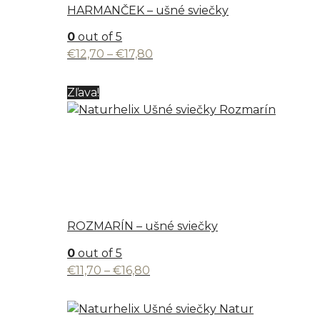
HARMANČEK – ušné sviečky
0
out of 5
Price
€
12,70
–
€
17,80
range:
€12,70
Zľava!
through
€17,80
ROZMARÍN – ušné sviečky
0
out of 5
Price
€
11,70
–
€
16,80
range:
€11,70