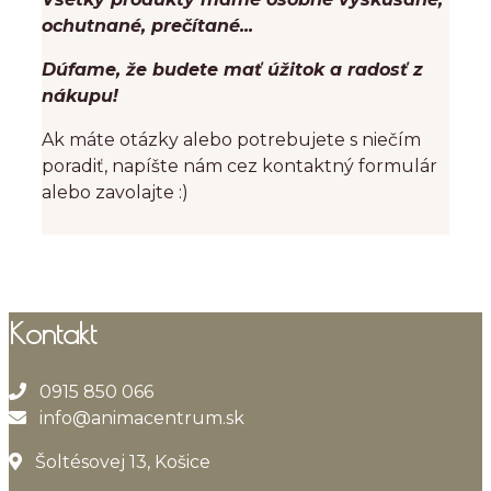
ochutnané, prečítané...
Dúfame, že budete mať úžitok a radosť z
nákupu!
Ak máte otázky alebo potrebujete s niečím
poradiť, napíšte nám cez kontaktný formulár
alebo zavolajte :)
Kontakt
0915 850 066
info@animacentrum.sk
Šoltésovej 13, Košice