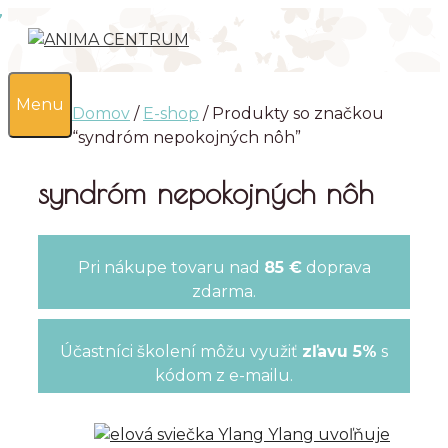
Preskočiť
na
obsah
0
Menu
Domov
/
E-shop
/ Produkty so značkou
“syndróm nepokojných nôh”
syndróm nepokojných nôh
Pri nákupe tovaru nad
85 €
doprava
zdarma.
Účastníci školení môžu využiť
zľavu 5%
s
kódom z e-mailu.