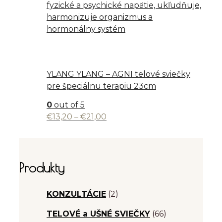
YLANG YLANG – AGNI telové sviečky
pre špeciálnu terapiu 23cm
0
out of 5
Price
€
13,20
–
€
21,00
range:
€13,20
through
€21,00
Produkty
KONZULTÁCIE
(2)
TELOVÉ a UŠNÉ SVIEČKY
(66)