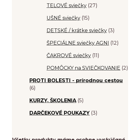
TELOVÉ sviečky
(27)
UŠNÉ sviečky
(15)
DETSKÉ / krátke sviečky
(3)
ŠPECIÁLNE sviečky AGNI
(12)
ČAKROVÉ sviečky
(11)
POMÔCKY na SVIEČKOVANIE
(2)
PROTI BOLESTI - prírodnou cestou
(6)
KURZY, ŠKOLENIA
(5)
DARČEKOVÉ POUKAZY
(3)
Všetky produkty máme osobne vyskúšané,