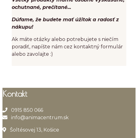
ochutnané, prečítané...
Dúfame, že budete mať úžitok a radosť z
nákupu!
Ak máte otázky alebo potrebujete s niečím
poradiť, napíšte nám cez kontaktný formulár
alebo zavolajte :)
Kontakt
0915 850 066
info@animacentrum.sk
Šoltésovej 13, Košice