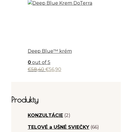
Deep Blue™ krém
0
out of 5
Pôvodná
Aktuálna
€
58,40
€
56,90
cena
cena
bola:
je:
€58,40.
€56,90.
Produkty
KONZULTÁCIE
(2)
TELOVÉ a UŠNÉ SVIEČKY
(66)