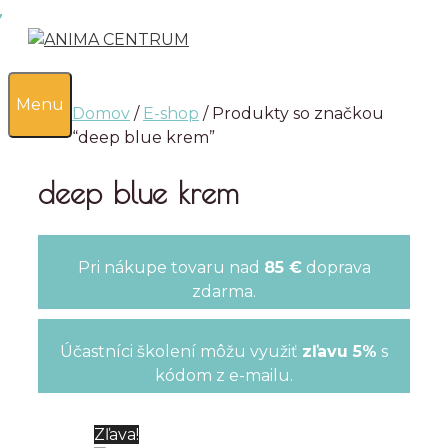
Preskočiť
na
obsah
0
Menu
Domov
/
E-shop
/ Produkty so značkou
“deep blue krem”
deep blue krem
Pri nákupe tovaru nad
85 €
doprava
zdarma.
Účastníci školení môžu využiť
zľavu 5%
s
kódom z e-mailu.
Zľava!