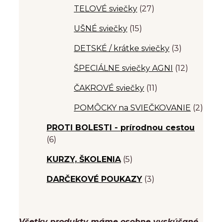
TELOVÉ sviečky
(27)
UŠNÉ sviečky
(15)
DETSKÉ / krátke sviečky
(3)
ŠPECIÁLNE sviečky AGNI
(12)
ČAKROVÉ sviečky
(11)
POMÔCKY na SVIEČKOVANIE
(2)
PROTI BOLESTI - prírodnou cestou
(6)
KURZY, ŠKOLENIA
(5)
DARČEKOVÉ POUKAZY
(3)
Všetky produkty máme osobne vyskúšané,