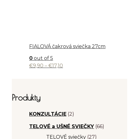
FIALOVÁ čakrová sviečka 27cm
0
out of 5
Price
€
9,90
–
€
17,10
range:
€9,90
through
€17,10
Produkty
KONZULTÁCIE
(2)
TELOVÉ a UŠNÉ SVIEČKY
(66)
TELOVÉ sviečky
(27)