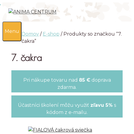
Preskočiť
na
obsah
0
Menu
Domov
/
E-shop
/ Produkty so značkou “7.
čakra”
7. čakra
Pri nákupe tovaru nad
85 €
doprava
zdarma.
Účastníci školení môžu využiť
zľavu 5%
s
kódom z e-mailu.