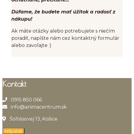
Dúfame, že budete mať úžitok a radosť z
nákupu!
Ak máte otázky alebo potrebujete s niečím
poradiť, napíšte nám cez kontaktný formulár
alebo zavolajte :)
Kontakt
0915 850 066
info@animacentrum.sk
Šoltésovej 13, Košice
Môj účet