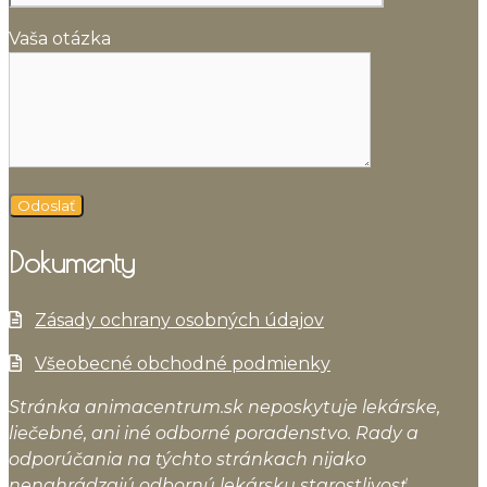
Vaša otázka
Dokumenty
Zásady ochrany osobných údajov
Všeobecné obchodné podmienky
Stránka animacentrum.sk neposkytuje lekárske,
liečebné, ani iné odborné poradenstvo. Rady a
odporúčania na týchto stránkach nijako
nenahrádzajú odbornú lekársku starostlivosť.