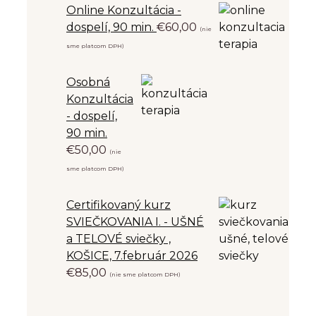
Online Konzultácia -
dospelí, 90 min.
€
60,00
(nie
sme platcom DPH)
Osobná
Konzultácia
- dospelí,
90 min.
€
50,00
(nie
sme platcom DPH)
Certifikovaný kurz
SVIEČKOVANIA I. - UŠNÉ
a TELOVÉ sviečky ,
KOŠICE, 7.február 2026
€
85,00
(nie sme platcom DPH)