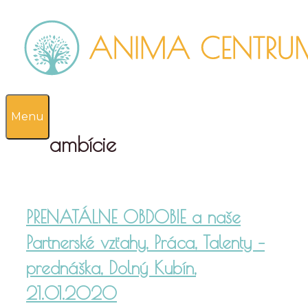
Preskočiť
na
obsah
0
Menu
ambície
PRENATÁLNE OBDOBIE a naše
Partnerské vzťahy, Práca, Talenty –
prednáška, Dolný Kubín,
21.01.2020