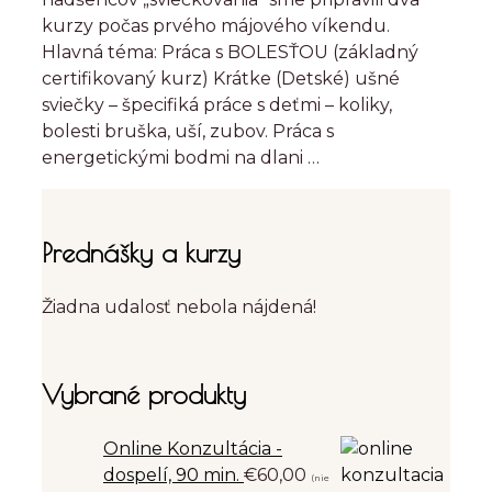
kurzy počas prvého májového víkendu.
Hlavná téma: Práca s BOLESŤOU (základný
certifikovaný kurz) Krátke (Detské) ušné
sviečky – špecifiká práce s deťmi – koliky,
bolesti bruška, uší, zubov. Práca s
energetickými bodmi na dlani …
Prednášky a kurzy
Žiadna udalosť nebola nájdená!
Vybrané produkty
Online Konzultácia -
dospelí, 90 min.
€
60,00
(nie