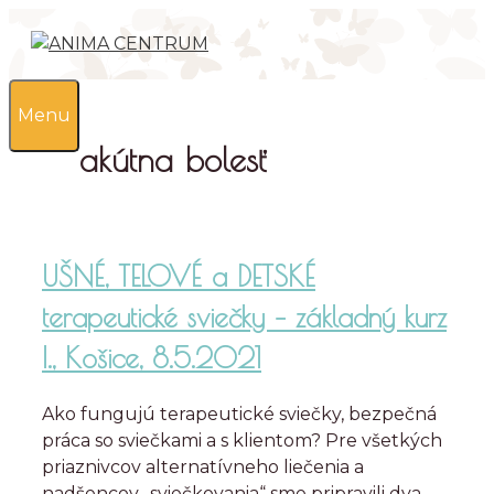
Preskočiť
na
obsah
0
Menu
akútna bolesť
UŠNÉ, TELOVÉ a DETSKÉ
terapeutické sviečky – základný kurz
I., Košice, 8.5.2021
Ako fungujú terapeutické sviečky, bezpečná
práca so sviečkami a s klientom? Pre všetkých
priaznivcov alternatívneho liečenia a
nadšencov „sviečkovania“ sme pripravili dva