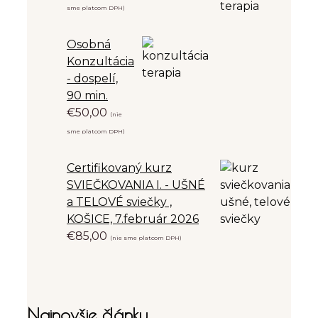
sme platcom DPH)
Osobná
Konzultácia
- dospelí,
90 min.
€
50,00
(nie
sme platcom DPH)
Certifikovaný kurz
SVIEČKOVANIA I. - UŠNÉ
a TELOVÉ sviečky ,
KOŠICE, 7.február 2026
€
85,00
(nie sme platcom DPH)
Najnovšie články