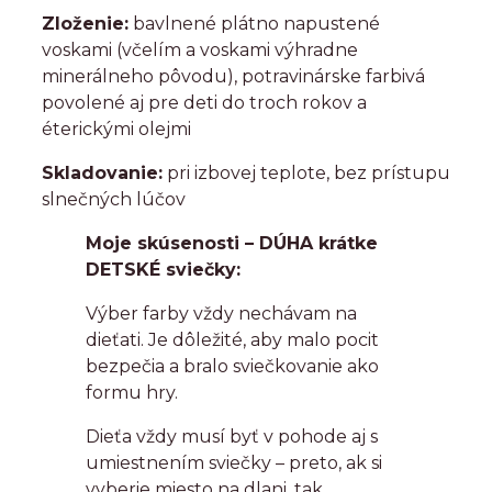
Zloženie:
bavlnené plátno napustené
voskami (včelím a voskami výhradne
minerálneho pôvodu), potravinárske farbivá
povolené aj pre deti do troch rokov a
éterickými olejmi
Skladovanie:
pri izbovej teplote, bez prístupu
slnečných lúčov
Moje skúsenosti – DÚHA krátke
DETSKÉ sviečky:
Výber farby vždy nechávam na
dieťati. Je dôležité, aby malo pocit
bezpečia a bralo sviečkovanie ako
formu hry.
Dieťa vždy musí byť v pohode aj s
umiestnením sviečky – preto, ak si
vyberie miesto na dlani, tak