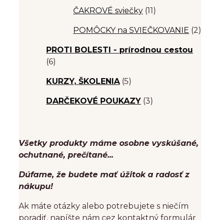
ČAKROVÉ sviečky
(11)
POMÔCKY na SVIEČKOVANIE
(2)
PROTI BOLESTI - prírodnou cestou
(6)
KURZY, ŠKOLENIA
(5)
DARČEKOVÉ POUKAZY
(3)
Všetky produkty máme osobne vyskúšané,
ochutnané, prečítané...
Dúfame, že budete mať úžitok a radosť z
nákupu!
Ak máte otázky alebo potrebujete s niečím
poradiť, napíšte nám cez kontaktný formulár