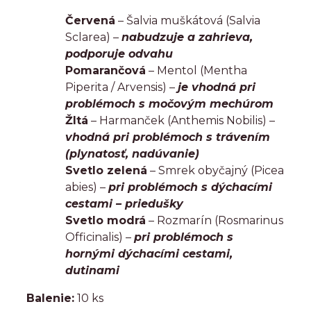
Červená
– Šalvia muškátová (Salvia
Sclarea) –
nabudzuje a zahrieva,
podporuje odvahu
Pomarančová
– Mentol (Mentha
Piperita / Arvensis) –
je vhodná pri
problémoch s močovým mechúrom
Žltá
– Harmanček (Anthemis Nobilis) –
vhodná pri problémoch s trávením
(plynatosť, nadúvanie)
Svetlo zelená
– Smrek obyčajný (Picea
abies) –
pri problémoch s dýchacími
cestami – priedušky
Svetlo modrá
– Rozmarín (Rosmarinus
Officinalis) –
pri problémoch s
hornými dýchacími cestami,
dutinami
Balenie:
10 ks