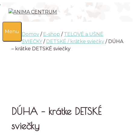
Preskočiť
na
obsah
0
Menu
Domov
/
E-shop
/
TELOVÉ a UŠNÉ
SVIEČKY
/
DETSKÉ / krátke sviečky
/ DÚHA
– krátke DETSKÉ sviečky
DÚHA – krátke DETSKÉ
sviečky