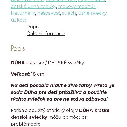
DETSKÉ
detské ušné sviečky
,
močový mechúr
,
sviečky
Naturhelix
,
nespavosť
,
strach
,
ušné sviečky
,
úzkosť
Popis
Ďalšie informácie
Popis
DÚHA
– krátke / DETSKÉ sviečky
Veľkosť:
18 cm
Na deti pôsobia hlavne živé farby. Preto je
sada Dúha pre deti príťažlivá a použitie
týchto sviečok sa pre ne stáva zábavou!
Farba a použitý éterický olej v
DÚHA krátke
detské sviečky
môžu pomôcť pri
problémoch: