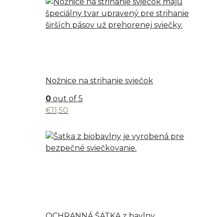
Nožnice na strihanie sviečok
0
out of 5
€
11,50
OCHRANNÁ ŠATKA z bavlny