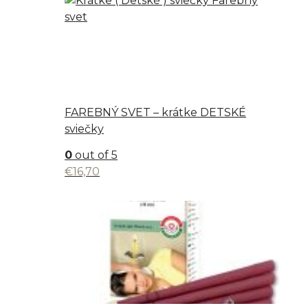
through
€17,80
FAREBNÝ SVET – krátke DETSKÉ
sviečky
0
out of 5
€
16,70