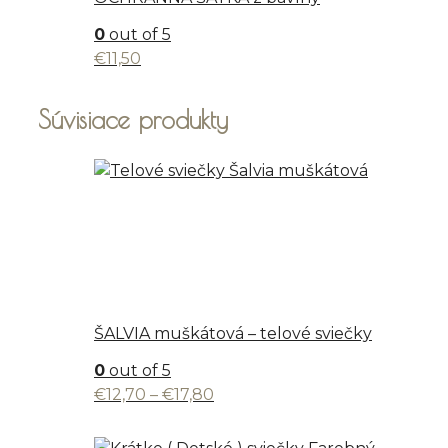
0
out of 5
€
11,50
Súvisiace produkty
ŠALVIA muškátová – telové sviečky
0
out of 5
Price
€
12,70
–
€
17,80
range:
€12,70