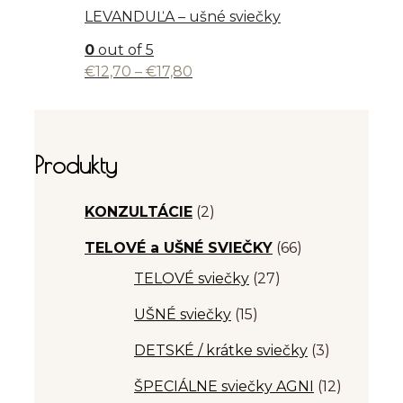
LEVANDUĽA – ušné sviečky
0
out of 5
Price
€
12,70
–
€
17,80
range:
€12,70
through
€17,80
Produkty
KONZULTÁCIE
(2)
TELOVÉ a UŠNÉ SVIEČKY
(66)
TELOVÉ sviečky
(27)
UŠNÉ sviečky
(15)
DETSKÉ / krátke sviečky
(3)
ŠPECIÁLNE sviečky AGNI
(12)