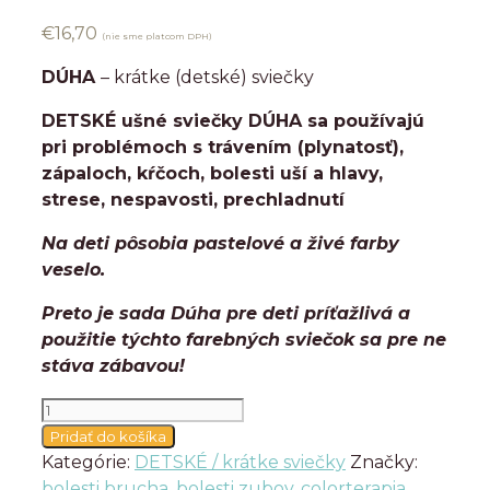
€
16,70
(nie sme platcom DPH)
DÚHA
– krátke (detské) sviečky
DETSKÉ ušné sviečky DÚHA sa používajú
pri problémoch s trávením (plynatosť),
zápaloch, kŕčoch, bolesti uší a hlavy,
strese, nespavosti, prechladnutí
Na deti pôsobia pastelové a živé farby
veselo.
Preto je sada Dúha pre deti príťažlivá a
použitie týchto farebných sviečok sa pre ne
stáva zábavou!
množstvo
DÚHA
Pridať do košíka
-
Kategórie:
DETSKÉ / krátke sviečky
Značky:
krátke
bolesti brucha
,
bolesti zubov
,
colorterapia
,