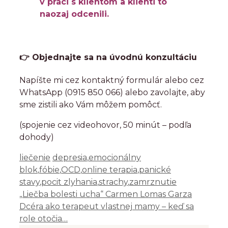
v práci s klientom a klienti to
naozaj odcenili.
👉
Objednajte sa na úvodnú konzultáciu
Napíšte mi cez kontaktný formulár alebo cez
WhatsApp (0915 850 066) alebo zavolajte, aby
sme zistili ako Vám môžem pomôcť.
(spojenie cez videohovor, 50 minút – podľa
dohody)
Kategórie
Značky
liečenie
depresia
,
emocionálny
blok
,
fóbie
,
OCD
,
online terapia
,
panické
stavy
,
pocit zlyhania
,
strachy
,
zamrznutie
„Liečba bolesti ucha“ Carmen Lomas Garza
Dcéra ako terapeut vlastnej mamy – keď sa
role otočia…