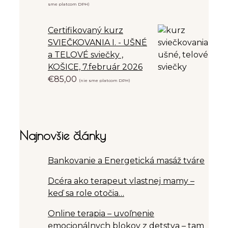
sme platcom DPH)
Certifikovaný kurz
SVIEČKOVANIA I. - UŠNÉ
a TELOVÉ sviečky ,
KOŠICE, 7.február 2026
€
85,00
(nie sme platcom DPH)
Najnovšie články
Bankovanie a Energetická masáž tváre
Dcéra ako terapeut vlastnej mamy –
keď sa role otočia…
Online terapia – uvoľnenie
emocionálnych blokov z detstva – tam