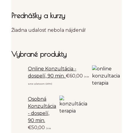
Prednášky a kurzy
Žiadna udalosť nebola nájdená!
Vybrané produkty
Online Konzultácia -
dospelí, 90 min.
€
60,00
(nie
sme platcom DPH)
Osobná
Konzultácia
- dospelí,
90 min.
€
50,00
(nie