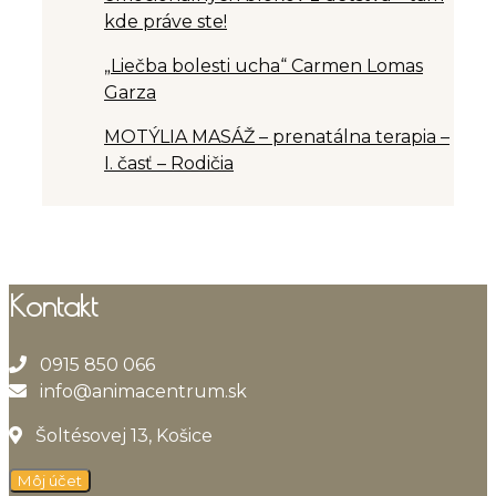
kde práve ste!
„Liečba bolesti ucha“ Carmen Lomas
Garza
MOTÝLIA MASÁŽ – prenatálna terapia –
I. časť – Rodičia
Kontakt
0915 850 066
info@animacentrum.sk
Šoltésovej 13, Košice
Môj účet