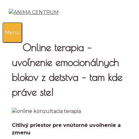
Preskočiť
na
obsah
0
Menu
Online terapia –
uvoľnenie emocionálnych
blokov z detstva – tam kde
práve ste!
Citlivý priestor pre vnútorné uvoľnenie a
zmenu