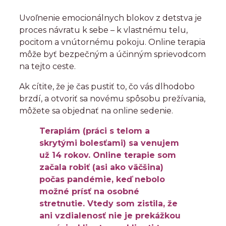
Uvoľnenie emocionálnych blokov z detstva je
proces návratu k sebe – k vlastnému telu,
pocitom a vnútornému pokoju. Online terapia
môže byť bezpečným a účinným sprievodcom
na tejto ceste.
Ak cítite, že je čas pustiť to, čo vás dlhodobo
brzdí, a otvoriť sa novému spôsobu prežívania,
môžete sa objednať na online sedenie.
Terapiám (práci s telom a
skrytými bolesťami) sa venujem
už 14 rokov. Online terapie som
začala robiť (asi ako väčšina)
počas pandémie, keď nebolo
možné prísť na osobné
stretnutie. Vtedy som zistila, že
ani vzdialenosť nie je prekážkou