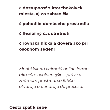
٥ dostupnosť z ktoréhokoľvek
miesta, aj zo zahraničia
٥ pohodlie domáceho prostredia
٥ flexibilný čas stretnutí
٥ rovnaká hĺbka a dôvera ako pri
osobnom sedení
Mnohí klienti vnímajú online formu
ako ešte uvoľnenejšiu – práve v
známom prostredí sa ľahšie
otvárajú a ponárajú do procesu.
Cesta späť k sebe