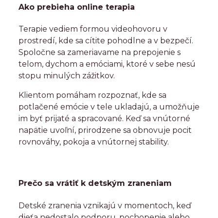
Ako prebieha online terapia
Terapie vediem formou videohovoru v
prostredí, kde sa cítite pohodlne a v bezpečí.
Spoločne sa zameriavame na prepojenie s
telom, dychom a emóciami, ktoré v sebe nesú
stopu minulých zážitkov.
Klientom pomáham rozpoznať, kde sa
potlačené emócie v tele ukladajú, a umožňuje
im byť prijaté a spracované. Keď sa vnútorné
napätie uvoľní, prirodzene sa obnovuje pocit
rovnováhy, pokoja a vnútornej stability.
Prečo sa vrátiť k detským zraneniam
Detské zranenia vznikajú v momentoch, keď
dieťa nedostalo podporu, pochopenie alebo